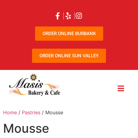
ORDER ONLINE BURBANK
ORDER ONLINE SUN VALLEY
Home
/
Pastries
/ Mousse
Mousse